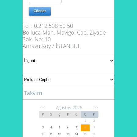
Tel : 0.212.508 50 50
Bolluca Mah. Mavigöl Cad. Ziyade
Sok. No: 10
Arnavutköy / İSTANBUL
Takvim
Ağustos 2026
<<
>>
P
S
Ç
P
C
C
P
1
2
3
4
5
6
7
8
9
10
11
12
13
14
15
16