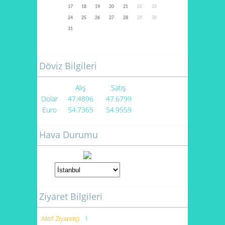
17
18
19
20
21
22
23
24
25
26
27
28
29
30
31
Döviz Bilgileri
Alış
Satış
Dolar
47.4896
47.6799
Euro
54.7365
54.9559
Hava Durumu
Ziyaret Bilgileri
Aktif Ziyaretçi
1